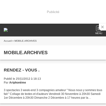
Publicité
MENU
Accueil
» MOBILE.ARCHIVES
MOBILE.ARCHIVES
RENDEZ - VOUS .
Publié le 25/11/2012 à 18:13
Par
Artphonème
3 spectacles 3 week-end 3 compagnies amateur " Nous nous y sommes tous
fait " Collage de textes et d'auteurs Vendredi 30 Novembre à 20h30 Samedi
1er Décembre à 20h30 Dimanche 2 Décembre à 17 heures par la
compagnie 9 h moins le quart . Chavannes sur Suran...