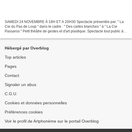
SAMEDI 24 NOVEMBRE À 18H ET A 20H30 Spectacle présentée par: " La
Cie du Pas de Loup " dans le cadre : " Des cartes blanches " à " La Cie
Passaros " Petit théâtre de gestes et d'art plastique. Spectacle tout public à
partir de 3 ans Tarifs: 12€ et 8€...
Hébergé par Overblog
Top articles
Pages
Contact
Signaler un abus
C.G.U.
Cookies et données personnelles
Préférences cookies
Voir le profil de Artphonème sur le portail Overblog