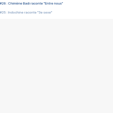
#26 : Chimène Badi raconte "Entre nous"
#25 : Indochine raconte "3e sexe"
#24 : Zaho raconte "C'est chelou"
#23 : Patrick Bruel raconte "Au café des délices"
#22 : Kyo raconte "Le chemin"
#21 : Nolwenn Leroy raconte "Cassé"
#20 : Patrick Hernandez raconte "Born to be alive"
#19 : Lorie raconte "Près de moi"
#18 : Michael Jones raconte "A nos actes manqués" (avec Jean-Jacque
#17 : Khaled raconte "Aïcha"
#16 : Corneille raconte "Parce qu'on vient de loin"
#15 : Indochine raconte "L'aventurier"
14 : Lorie raconte "Sur un air latino"